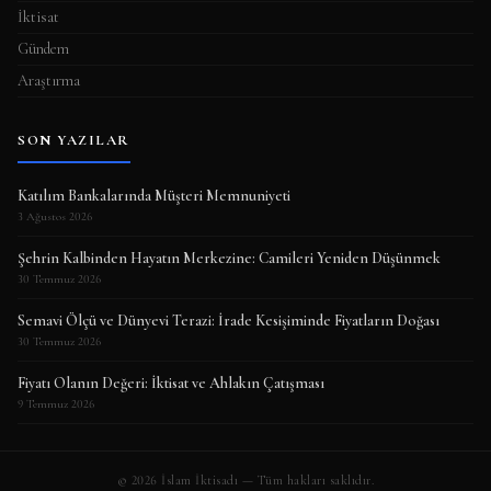
İktisat
Gündem
Araştırma
SON YAZILAR
Katılım Bankalarında Müşteri Memnuniyeti
3 Ağustos 2026
Şehrin Kalbinden Hayatın Merkezine: Camileri Yeniden Düşünmek
30 Temmuz 2026
Semavi Ölçü ve Dünyevi Terazi: İrade Kesişiminde Fiyatların Doğası
30 Temmuz 2026
Fiyatı Olanın Değeri: İktisat ve Ahlakın Çatışması
9 Temmuz 2026
© 2026 İslam İktisadı — Tüm hakları saklıdır.