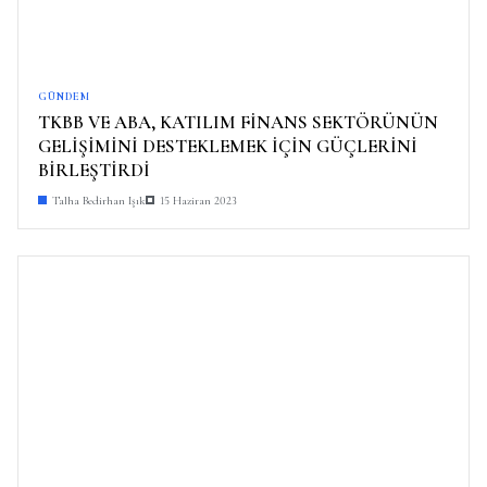
GÜNDEM
TKBB VE ABA, KATILIM FİNANS SEKTÖRÜNÜN
GELİŞİMİNİ DESTEKLEMEK İÇİN GÜÇLERİNİ
BİRLEŞTİRDİ
Talha Bedirhan Işık
15 Haziran 2023