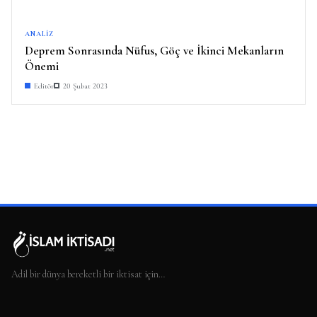
ANALIZ
Deprem Sonrasında Nüfus, Göç ve İkinci Mekanların
Önemi
Editör
20 Şubat 2023
Adil bir dünya bereketli bir iktisat için…