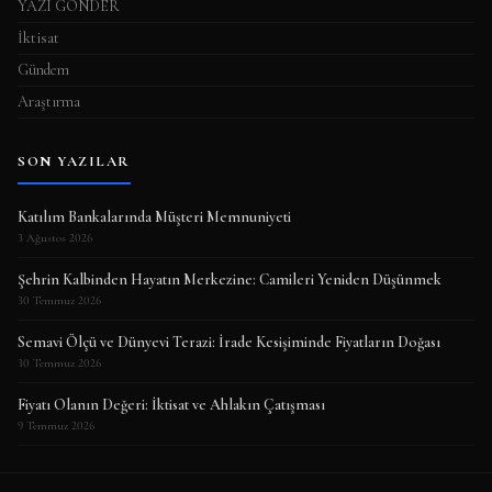
YAZI GÖNDER
İktisat
Gündem
Araştırma
SON YAZILAR
Katılım Bankalarında Müşteri Memnuniyeti
3 Ağustos 2026
Şehrin Kalbinden Hayatın Merkezine: Camileri Yeniden Düşünmek
30 Temmuz 2026
Semavi Ölçü ve Dünyevi Terazi: İrade Kesişiminde Fiyatların Doğası
30 Temmuz 2026
Fiyatı Olanın Değeri: İktisat ve Ahlakın Çatışması
9 Temmuz 2026