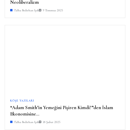
Neoliberalizm
Talha Bedirhan Işık
9 Temmuz 2025
KÖŞE YAZILARI
“Adam Smith’in Yemeğini Pişiren Kimdi?”den İslam
Ekonomisine…
Talha Bedirhan Işık
18 Şubat 2025