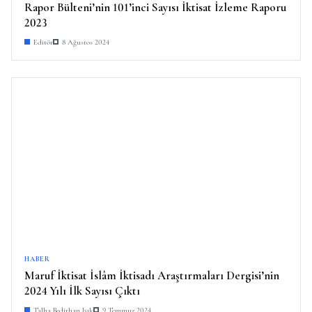
Rapor Bülteni’nin 101’inci Sayısı İktisat İzleme Raporu
2023
Editör
8 Ağustos 2024
HABER
Maruf İktisat İslâm İktisadı Araştırmaları Dergisi’nin
2024 Yılı İlk Sayısı Çıktı
Talha Bedirhan Işık
9 Temmuz 2024