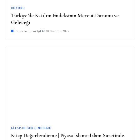
DUYURU
Türkiye’de Katılım Endeksinin Mevcut Durumu ve
Geleceği
Talha Bedirhan Işık
18 Temmuz 2025
KITAP-DEĞERLENDIRME
Kitap Değerlendirme | Piyasa İslamı: İslam Suretinde