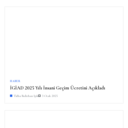
HABER
İGİAD 2025 Yılı İnsani Geçim Ücretini Açıkladı
Talha Bedirhan Işık
3 Ocak 2025