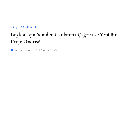
KÖŞE YAZILARI
Boykot İçin Yeniden Canlanma Çağrısı ve Yeni Bir
Proje Önerisi!
stajyer ikam
6 Ağustos 2025