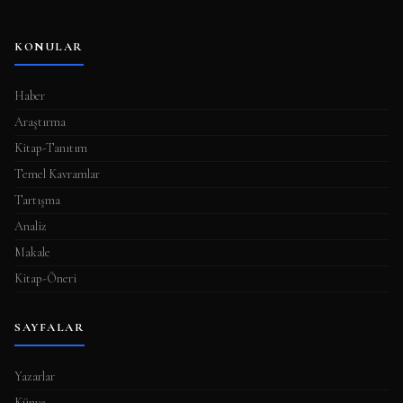
l
a
KONULAR
m
a
Haber
s
Araştırma
ı
Kitap-Tanıtım
Temel Kavramlar
Tartışma
Analiz
Makale
Kitap-Öneri
SAYFALAR
Yazarlar
Künye