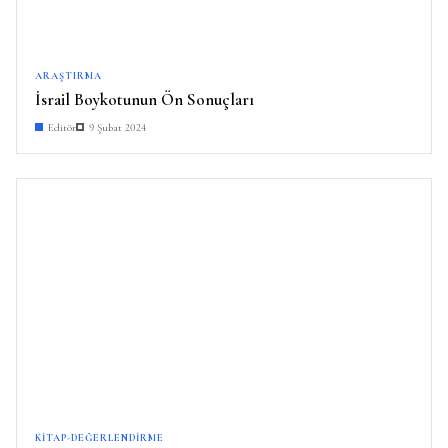
ARAŞTIRMA
İsrail Boykotunun Ön Sonuçları
Editör
9 Şubat 2024
KITAP-DEĞERLENDIRME