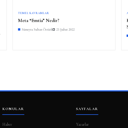
TEMEL KAVRAMLAR
Meta “Emtia” Nedir?
Sümeyra Sultan Öztürk
23 Şubat 2022
KONULAR
SAYFALAR
Haber
Yazarlar