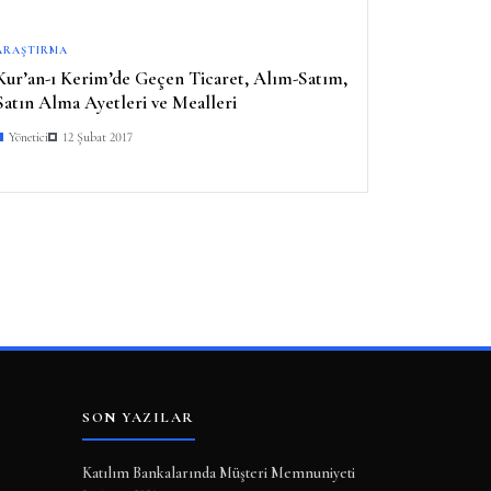
ARAŞTIRMA
Kur’an-ı Kerim’de Geçen Ticaret, Alım-Satım,
Satın Alma Ayetleri ve Mealleri
Yönetici
12 Şubat 2017
SON YAZILAR
Katılım Bankalarında Müşteri Memnuniyeti