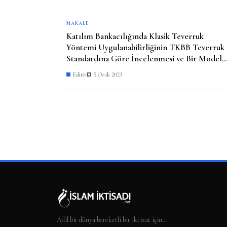
MAKALE
Katılım Bankacılığında Klasik Teverruk
Yöntemi Uygulanabilirliğinin TKBB Teverruk
Standardına Göre İncelenmesi ve Bir Model
Önerisi
Editör
5 Ocak 2023
Adil bir dünya bereketli bir iktisat için…