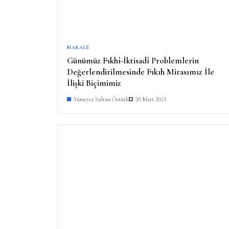
MAKALE
Günümüz Fıkhî-İktisadî Problemlerin
Değerlendirilmesinde Fıkıh Mirasımız İle
İlişki Biçimimiz
Sümeyra Sultan Öztürk
20 Mart 2023