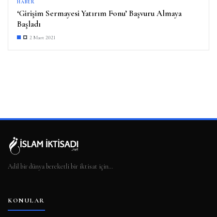
HABER
‘Girişim Sermayesi Yatırım Fonu’ Başvuru Almaya
Başladı
2 Mart 2021
Adil bir dünya bereketli bir iktisat için…
KONULAR