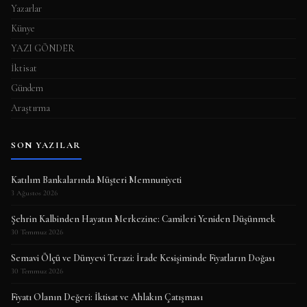
Yazarlar
Künye
YAZI GÖNDER
İktisat
Gündem
Araştırma
SON YAZILAR
Katılım Bankalarında Müşteri Memnuniyeti
3 Ağustos 2026
Şehrin Kalbinden Hayatın Merkezine: Camileri Yeniden Düşünmek
30 Temmuz 2026
Semavi Ölçü ve Dünyevi Terazi: İrade Kesişiminde Fiyatların Doğası
30 Temmuz 2026
Fiyatı Olanın Değeri: İktisat ve Ahlakın Çatışması