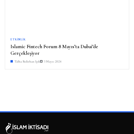
ETKINLIK
Islamic Fintech Forum 8 Mayıs’ta Dubai’de
Gerçekleşiyor
Talha Bedirhan Işık
3 Mayıs 2024