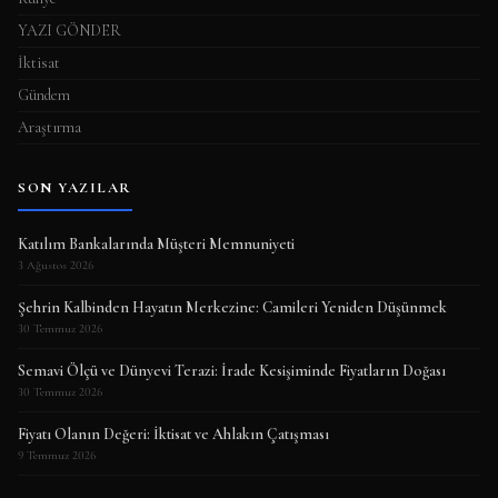
YAZI GÖNDER
İktisat
Gündem
Araştırma
SON YAZILAR
Katılım Bankalarında Müşteri Memnuniyeti
3 Ağustos 2026
Şehrin Kalbinden Hayatın Merkezine: Camileri Yeniden Düşünmek
30 Temmuz 2026
Semavi Ölçü ve Dünyevi Terazi: İrade Kesişiminde Fiyatların Doğası
30 Temmuz 2026
Fiyatı Olanın Değeri: İktisat ve Ahlakın Çatışması
9 Temmuz 2026