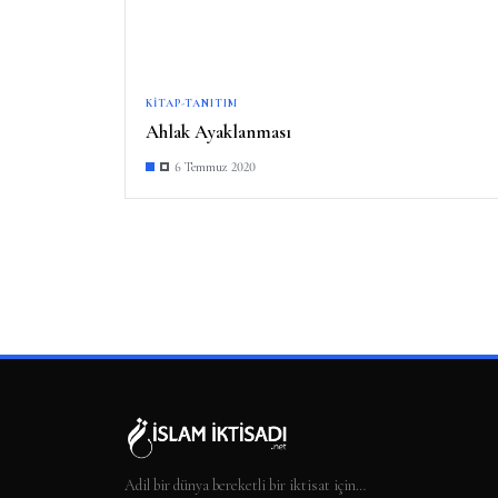
KITAP-TANITIM
Ahlak Ayaklanması
6 Temmuz 2020
Adil bir dünya bereketli bir iktisat için…