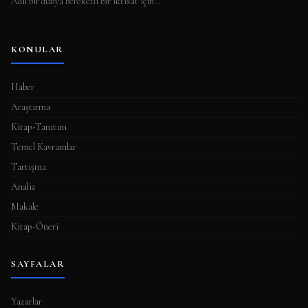
Adil bir dünya bereketli bir iktisat için…
KONULAR
Haber
Araştırma
Kitap-Tanıtım
Temel Kavramlar
Tartışma
Analiz
Makale
Kitap-Öneri
SAYFALAR
Yazarlar