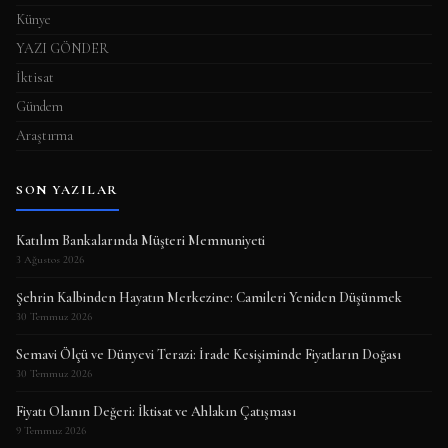
Künye
YAZI GÖNDER
İktisat
Gündem
Araştırma
SON YAZILAR
Katılım Bankalarında Müşteri Memnuniyeti
3 Ağustos 2026
Şehrin Kalbinden Hayatın Merkezine: Camileri Yeniden Düşünmek
30 Temmuz 2026
Semavi Ölçü ve Dünyevi Terazi: İrade Kesişiminde Fiyatların Doğası
30 Temmuz 2026
Fiyatı Olanın Değeri: İktisat ve Ahlakın Çatışması
9 Temmuz 2026