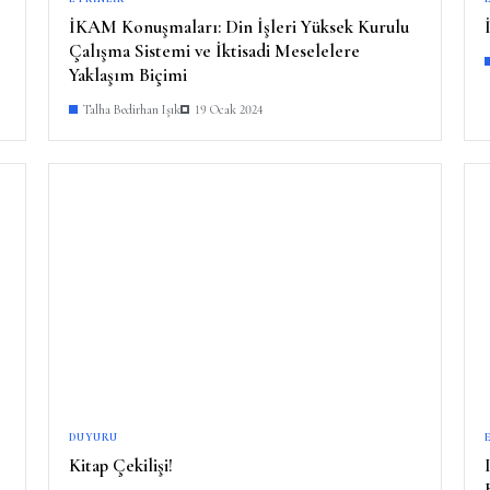
İKAM Konuşmaları: Din İşleri Yüksek Kurulu
Çalışma Sistemi ve İktisadi Meselelere
Yaklaşım Biçimi
Talha Bedirhan Işık
19 Ocak 2024
DUYURU
Kitap Çekilişi!