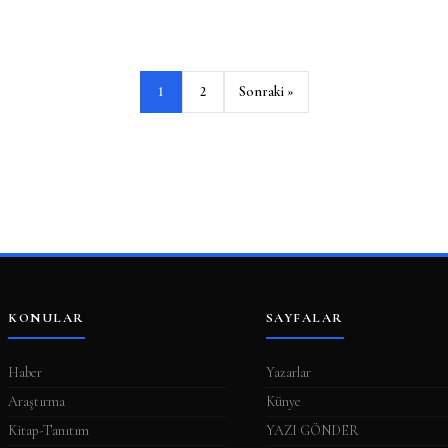
1
2
Sonraki »
KONULAR
SAYFALAR
Haber
Yazarlar
Araştırma
Künye
Kitap-Tanıtım
YAZI GÖNDER