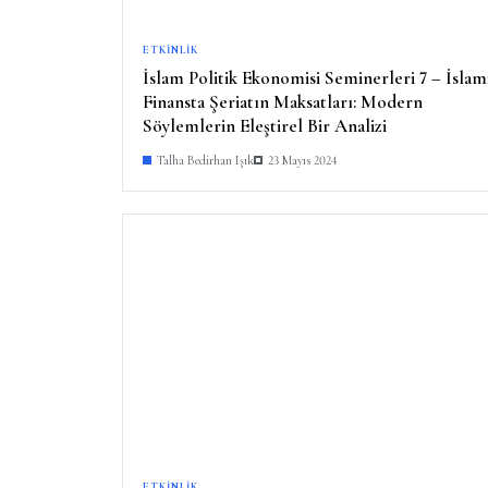
ETKINLIK
İslam Politik Ekonomisi Seminerleri 7 – İslam
Finansta Şeriatın Maksatları: Modern
Söylemlerin Eleştirel Bir Analizi
Talha Bedirhan Işık
23 Mayıs 2024
ETKINLIK