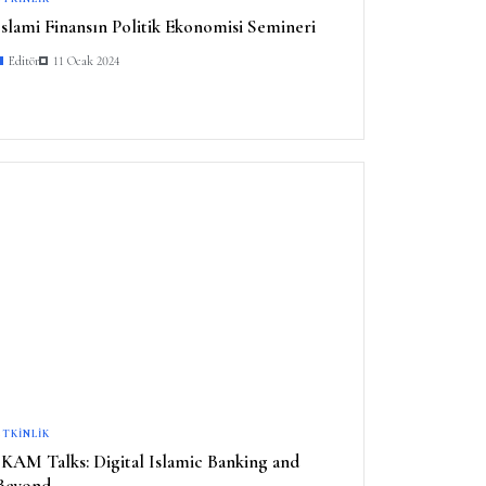
İslami Finansın Politik Ekonomisi Semineri
Editör
11 Ocak 2024
ETKINLIK
IKAM Talks: Digital Islamic Banking and
Beyond