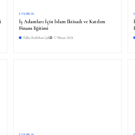
ETKINLIK
i
İş Adamları İçin İslam İktisadı ve Katılım
Finans Eğitimi
Talha Bedirhan Işık
17 Nisan 2024
ETKINLIK