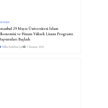
DUYURU
İstanbul 29 Mayıs Üniversitesi İslam
Ekonomisi ve Finans Yüksek Lisans Programı
Başvuruları Başladı
Talha Bedirhan Işık
3 Temmuz 2024