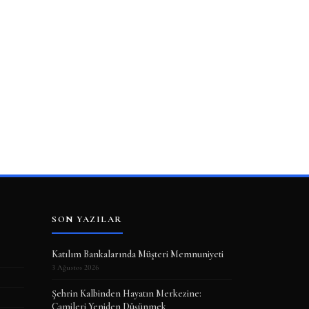
SON YAZILAR
Katılım Bankalarında Müşteri Memnuniyeti
3 Ağustos 2026
Şehrin Kalbinden Hayatın Merkezine:
Camileri Yeniden Düşünmek