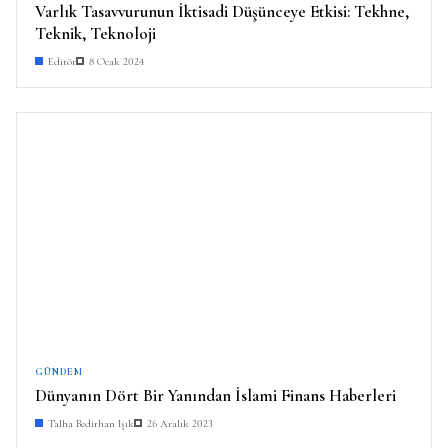
Varlık Tasavvurunun İktisadi Düşünceye Etkisi: Tekhne,
Teknik, Teknoloji
Editör
8 Ocak 2024
GÜNDEM
Dünyanın Dört Bir Yanından İslami Finans Haberleri
Talha Bedirhan Işık
26 Aralık 2023