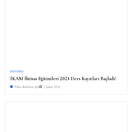
DUYURU
İKAM İhtisas Eğitimleri 2024 Ders Kayıtları Başladı!
Talha Bedirhan Işık
5 Şubat 2024