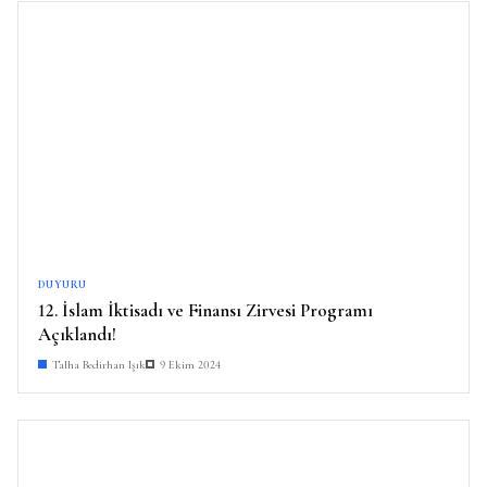
DUYURU
12. İslam İktisadı ve Finansı Zirvesi Programı
Açıklandı!
Talha Bedirhan Işık
9 Ekim 2024