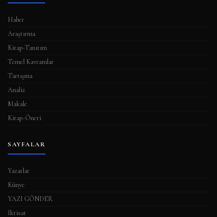
m
a
Haber
s
Araştırma
ı
Kitap-Tanıtım
Temel Kavramlar
Tartışma
Analiz
Makale
Kitap-Öneri
SAYFALAR
Yazarlar
Künye
YAZI GÖNDER
İktisat