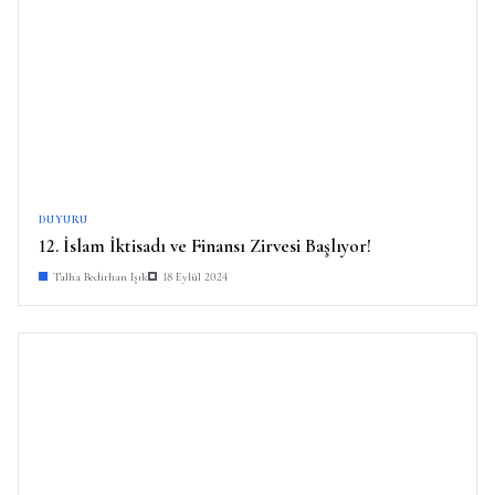
DUYURU
12. İslam İktisadı ve Finansı Zirvesi Başlıyor!
Talha Bedirhan Işık
18 Eylül 2024