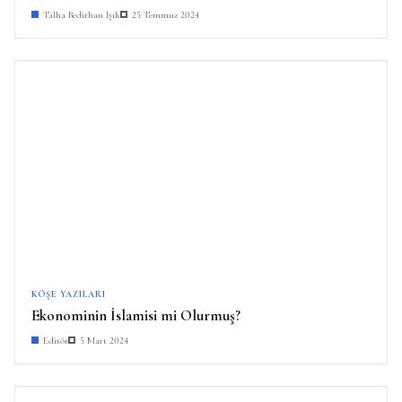
Talha Bedirhan Işık
25 Temmuz 2024
KÖŞE YAZILARI
Ekonominin İslamisi mi Olurmuş?
Editör
5 Mart 2024