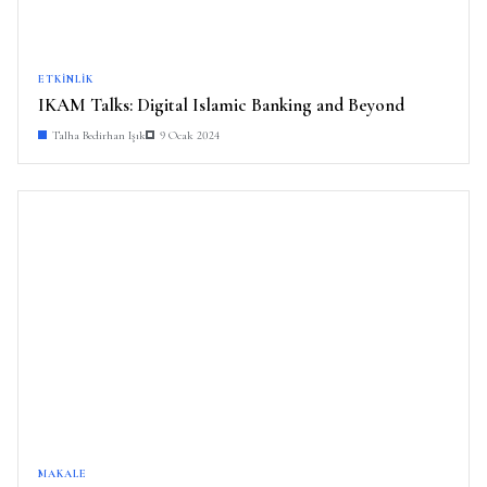
ETKINLIK
IKAM Talks: Digital Islamic Banking and Beyond
Talha Bedirhan Işık
9 Ocak 2024
MAKALE