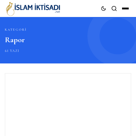
KATEGORI
ARA
Rapor
61 YAZI