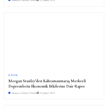
Sümeyra Sultan Öztürk
22 Şubat 2023
RAPOR
Morgan Stanley’den Kahramanmaraş Merkezli
Depremlerin Ekonomik Etkilerine Dair Rapor
Sümeyra Sultan Öztürk
21 Şubat 2023