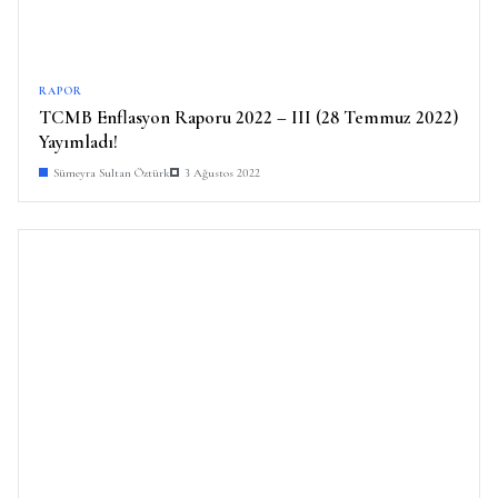
RAPOR
TCMB Enflasyon Raporu 2022 – III (28 Temmuz 2022)
Yayımladı!
Sümeyra Sultan Öztürk
3 Ağustos 2022