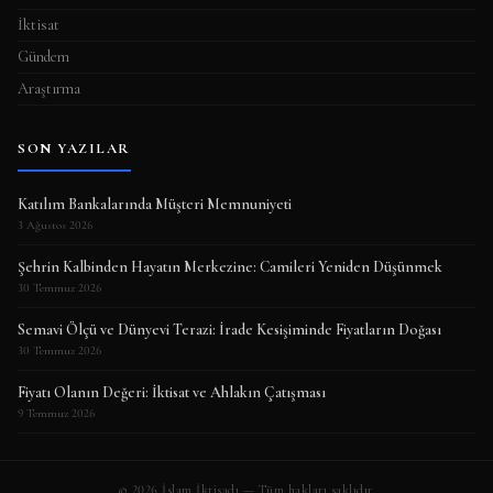
İktisat
Gündem
Araştırma
SON YAZILAR
Katılım Bankalarında Müşteri Memnuniyeti
3 Ağustos 2026
Şehrin Kalbinden Hayatın Merkezine: Camileri Yeniden Düşünmek
30 Temmuz 2026
Semavi Ölçü ve Dünyevi Terazi: İrade Kesişiminde Fiyatların Doğası
30 Temmuz 2026
Fiyatı Olanın Değeri: İktisat ve Ahlakın Çatışması
9 Temmuz 2026
© 2026 İslam İktisadı — Tüm hakları saklıdır.