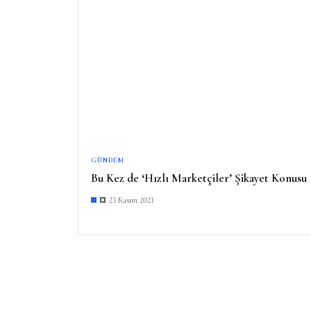
GÜNDEM
Bu Kez de ‘Hızlı Marketçiler’ Şikayet Konusu
23 Kasım 2021
Y