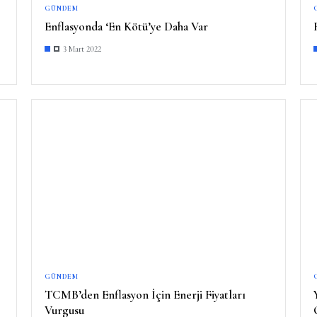
GÜNDEM
Enflasyonda ‘En Kötü’ye Daha Var
3 Mart 2022
GÜNDEM
TCMB’den Enflasyon İçin Enerji Fiyatları
Vurgusu