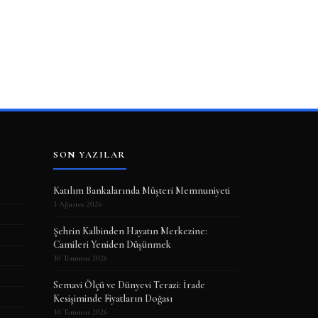
SON YAZILAR
Katılım Bankalarında Müşteri Memnuniyeti
3 Ağustos 2026
Şehrin Kalbinden Hayatın Merkezine:
Camileri Yeniden Düşünmek
30 Temmuz 2026
Semavi Ölçü ve Dünyevi Terazi: İrade
Kesişiminde Fiyatların Doğası
30 Temmuz 2026