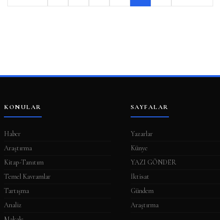
KONULAR
SAYFALAR
Haber
Yazarlar
Araştırma
Künye
Kitap-Tanıtım
YAZI GÖNDER
Temel Kavramlar
İktisat
Tartışma
Gündem
Analiz
Araştırma
Makale