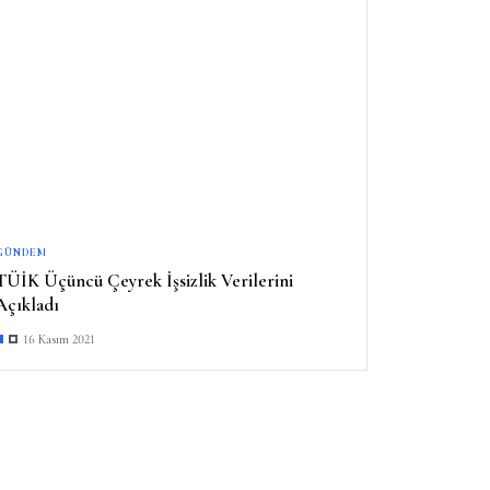
GÜNDEM
TÜİK Üçüncü Çeyrek İşsizlik Verilerini
Açıkladı
16 Kasım 2021