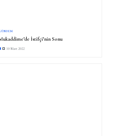
GÜNDEM
Mukaddime’de İstifçi’nin Sonu
10 Mart 2022