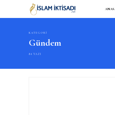
ANAS
KATEGORI
Gündem
84 YAZI