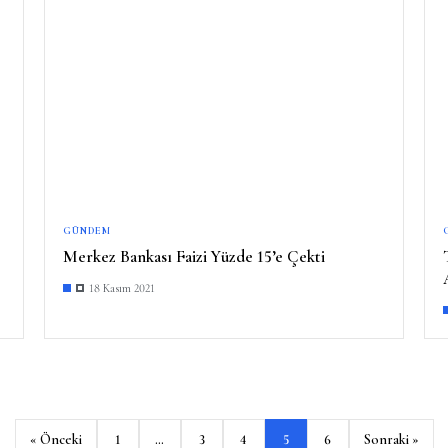
GÜNDEM
Merkez Bankası Faizi Yüzde 15’e Çekti
18 Kasım 2021
« Önceki
1
…
3
4
5
6
Sonraki »