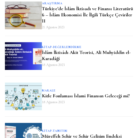
ARAŞTIRMA
Türkiye’de İslâm İktisadı ve Finansı Literatürü
6 – İslâm Ekonomisi İle İlgili Türkçe Çeviriler
II
21 Ağustos 2023
KITAP-DEĞERLENDIRME
İslâm İktisâdı Akit Teorisi, Ali Muhyiddîn el-
Karadâğî
18 Ağustos 2023
MAKALE
Kitle Fonlaması İslami Finansın Geleceği mi?
18 Ağustos 2023
KITAP-TANITIM
Müreffeh Şehir ve Şehir Gelişim Endeksi