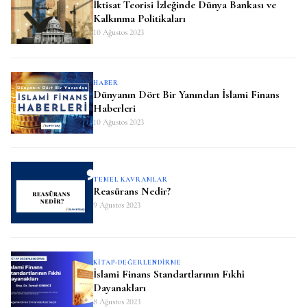
İktisat Teorisi İzleğinde Dünya Bankası ve
Kalkınma Politikaları
10 Ağustos 2023
HABER
Dünyanın Dört Bir Yanından İslami Finans
Haberleri
10 Ağustos 2023
TEMEL KAVRAMLAR
Reasürans Nedir?
9 Ağustos 2023
KITAP-DEĞERLENDIRME
İslami Finans Standartlarının Fıkhî
Dayanakları
8 Ağustos 2023