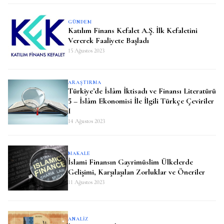
GÜNDEM
Katılım Finans Kefalet A.Ş. İlk Kefaletini
Vererek Faaliyete Başladı
15 Ağustos 2023
ARAŞTIRMA
Türkiye’de İslâm İktisadı ve Finansı Literatürü
5 – İslâm Ekonomisi İle İlgili Türkçe Çeviriler
I
14 Ağustos 2023
MAKALE
İslami Finansın Gayrimüslim Ülkelerde
Gelişimi, Karşılaşılan Zorluklar ve Öneriler
11 Ağustos 2023
ANALIZ